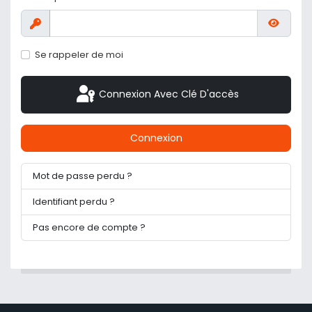
Afficher
Affiche
Se rappeler de moi
Connexion Avec Clé D'accès
Connexion
Mot de passe perdu ?
Identifiant perdu ?
Pas encore de compte ?