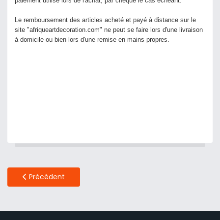
paiement utilisé lors de l'achat, par chèque le cas échéant.
Le remboursement des articles acheté et payé à distance sur le
site "afriqueartdecoration.com" ne peut se faire lors d'une livraison
à domicile ou bien lors d'une remise en mains propres.
Article Précédent : Données Personnelles
Précédent