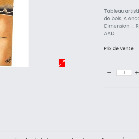
Tableau artist
de bois. A en
Dimension :..
AAD
Prix ​​de vente
Quantité: