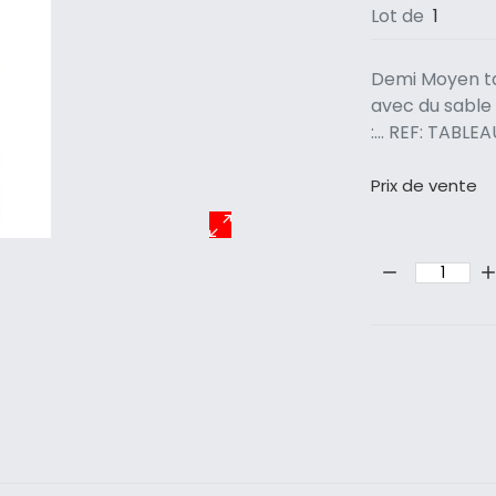
Lot de
1
Demi Moyen ta
avec du sable 
:... REF: TA
Prix ​​de vente
Quantité: