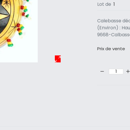
Lot de
1
Calebasse déc
(Environ) : Hau
9668-Calbas
Prix ​​de vente
Quantité: