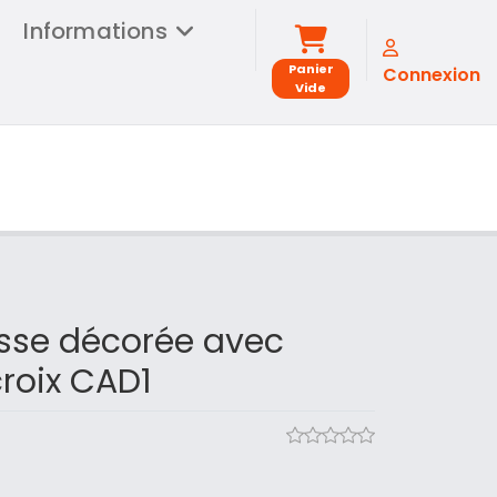
Informations
Panier
Connexion
Vide
sse décorée avec
croix CAD1