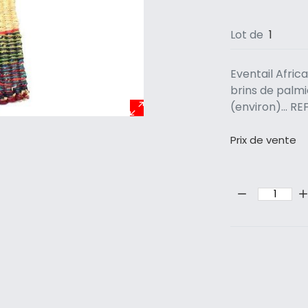
Lot de
1
Eventail Afric
brins de palm
(environ)... 
Prix ​​de vente
Quantité: