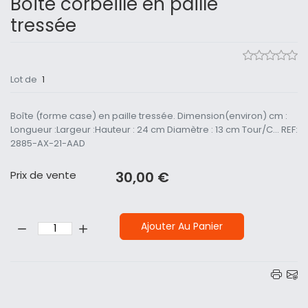
Boîte corbeille en paille
tressée
Lot de
1
Boîte (forme case) en paille tressée. Dimension(environ) cm :
Longueur :Largeur :Hauteur : 24 cm Diamètre : 13 cm Tour/C... REF:
2885-AX-21-AAD
Prix ​​de vente
30,00 €
Quantité:
Ajouter Au Panier