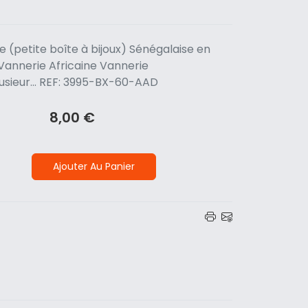
le (petite boîte à bijoux) Sénégalaise en
.Vannerie Africaine Vannerie
usieur... REF: 3995-BX-60-AAD
8,00 €
Ajouter Au Panier