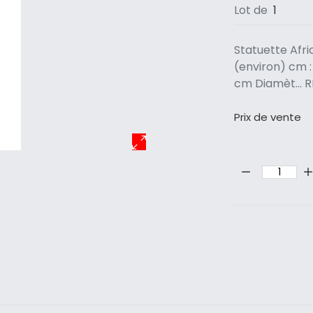
Lot de
1
Statuette Afr
(environ) cm :
cm Diamèt... 
Prix ​​de vente
Quantité: