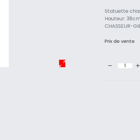
Statuette chas
Hauteur: 38cm 
CHASSEUR-GI
Prix ​​de vente
Quantité: