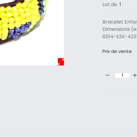
Lot de
1
Bracelet Enfan
Dimensions (en
6014-S3X-42
Prix ​​de vente
Quantité: