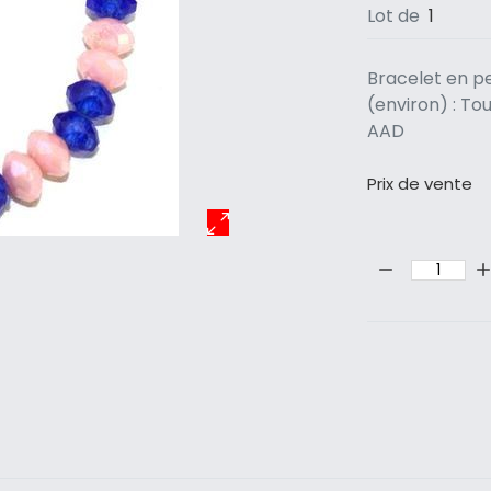
Lot de
1
Bracelet en pe
(environ) : To
AAD
Prix ​​de vente
Quantité: