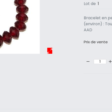
Lot de
1
Bracelet en pe
(environ) : To
AAD
Prix ​​de vente
Quantité: