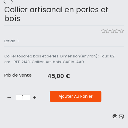
Collier artisanal en perles et
bois
Lot de
1
Collier touareg bois et perles. Dimension(environ) : Tour: 62
cm... REF: 2143-Collier-Art-bois-CAB1a-AAD
Prix ​​de vente
45,00 €
Quantité:
Ajouter Au Panier