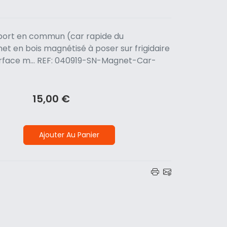
port en commun (car rapide du
t en bois magnétisé à poser sur frigidaire
urface m... REF: 040919-SN-Magnet-Car-
15,00 €
Ajouter Au Panier