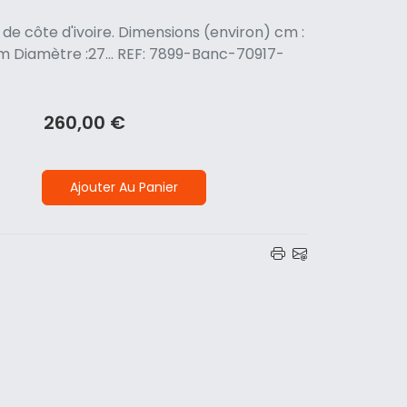
e côte d'ivoire. Dimensions (environ) cm :
m Diamètre :27... REF: 7899-Banc-70917-
260,00 €
Ajouter Au Panier