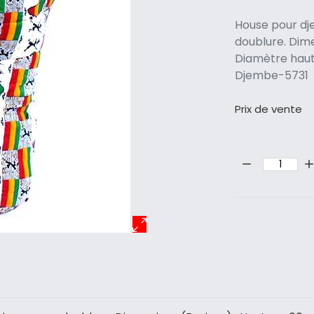
House pour d
doublure. Dime
Diamètre haut
Djembe-5731
Prix ​​de vente
Quantité: