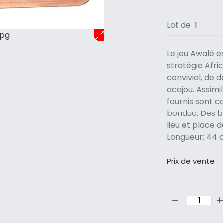
Lot de
1
jpg
Le jeu Awalé e
stratégie Afri
convivial, de 
acajou. Assimi
fournis sont c
bonduc. Des bil
lieu et place 
Longueur: 44 
Prix ​​de vente
Quantité: