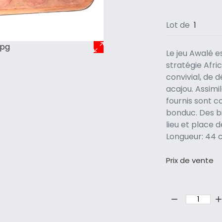
Lot de
1
jpg
Le jeu Awalé e
stratégie Afri
convivial, de 
acajou. Assimi
fournis sont c
bonduc. Des bil
lieu et place 
Longueur: 44 
Prix ​​de vente
Quantité: