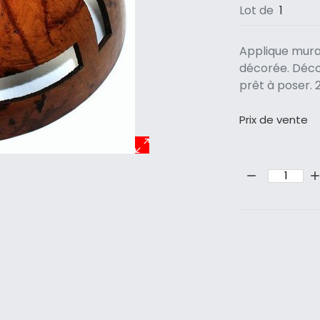
Lot de
1
Applique mura
décorée. Déco
prêt à poser. 
Prix ​​de vente
Quantité: