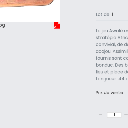
Lot de
1
pg
Le jeu Awalé e
stratégie Afri
convivial, de 
acajou. Assimi
fournis sont c
bonduc. Des bil
lieu et place 
Longueur: 44 
Prix ​​de vente
Quantité: