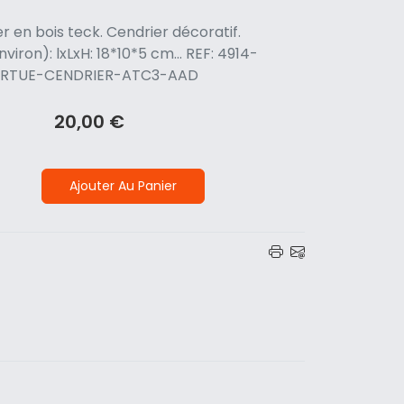
r en bois teck. Cendrier décoratif.
viron): lxLxH: 18*10*5 cm... REF: 4914-
ORTUE-CENDRIER-ATC3-AAD
20,00 €
Ajouter Au Panier