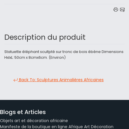
Description du produit
Statuette éléphant scultpté sur tronc de bois ébène Dimensions
HxlxL: 50cm x 8cmx6cm. (Environ)
Back To: Sculptures Animalières Africaines
Blogs et Articles
Objets art et décoration africaine
Manifeste de la boutique en ligne Afrique Art Décoration