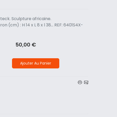
 teck. Sculpture africaine.
n (cm) : H 14 x L 8 x l 38... REF: 6401S4X-
50,00 €
Ajouter Au Panier