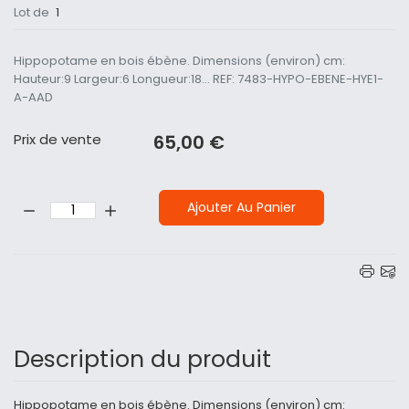
Lot de
1
Hippopotame en bois ébène. Dimensions (environ) cm:
Hauteur:9 Largeur:6 Longueur:18... REF: 7483-HYPO-EBENE-HYE1-
A-AAD
Prix ​​de vente
65,00 €
Quantité:
Ajouter Au Panier
Description du produit
Hippopotame en bois ébène. Dimensions (environ) cm: